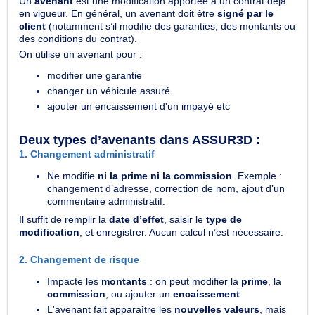
Un
avenant
est une modification apportée à un contrat déjà
en vigueur. En général, un avenant doit être
signé par le
client
(notamment s’il modifie des garanties, des montants ou
des conditions du contrat).
On utilise un avenant pour :
modifier une garantie
changer un véhicule assuré
ajouter un encaissement d'un impayé etc
Deux types d’avenants dans ASSUR3D :
1. Changement administratif
Ne modifie
ni la prime ni la commission
.
Exemple :
changement d’adresse, correction de nom, ajout d’un
commentaire administratif.
Il suffit de remplir la
date d’effet
, saisir le
type de
modification
, et enregistrer. Aucun calcul n’est nécessaire.
2. Changement de risque
Impacte les
montants
: on peut modifier la
prime
, la
commission
, ou ajouter un
encaissement
.
L'avenant fait apparaître les
nouvelles valeurs
, mais